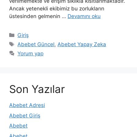
verilmemekte ve erişim sıklıkla kısıtlanmaktadır.
Ancak yetenekli ekibimiz bu zorlukların
üstesinden gelmenin …
Devamını oku
Kategoriler
Giriş
Etiketler
Abebet Güncel
,
Abebet Yapay Zeka
Yorum yap
Son Yazılar
Abebet Adresi
Abebet Giriş
Abebet
Abebet