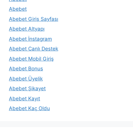
Abebet
Abebet Giriş Sayfası
Abebet Altyapı
Abebet İnstagram
Abebet Canlı Destek
Abebet Mobil Giriş
Abebet Bonus
Abebet Üyelik
Abebet Şikayet
Abebet Kayıt
Abebet Kaç Oldu