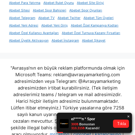
Abebet Para Yatırma
Abebet Rulet Oyunu
Abebet Site Girişi
Abebet Sitesi
Abebet Spor Bahisleri
Abebet Spor Oyunları
Abebet Telegram
Abebet TV
Abebet Twitter
Abebet Tüm Üyeleri
Abebet Yeni Adresi
Abebet Yeni Giriş
Abebet Özel Kampanya Kodları
Abebet Özel Kullanıcı Avantajları
Abebet Özel Turnuva Kazanç Fırsatları
Abebet Üyelik Aktivasyon
Abebet İnstagram
Abebet Şikayet
"Avrasya'nın en büyük reklam platformunda olmak için
Microsoft Teams:
reklam@avrasyamarketing.com
adresimizden veya Telegram: @Avrasyamarketing
adresimizden irtibat kurabilirsiniz. (Tek iletişim
adreslerimiz teams / telegram ve mail adresimizdir.
Harici hiçbir iletişim adresimiz bulunmamaktadır.
Lütfen itibar etmeyiniz.) Türkiye yasalarına göre 7258
sayılı kanun uyarınca yasa dışı bahis oynamanın
cezaları mevcuttur. Şu an bulunduğunuz site hiç bir
şekilde illegal bahis oyunları oynatmıyor ve oynamaya
aracı olmuyordur.
mrcasino
|
ciprobet
|
kazancasino
|