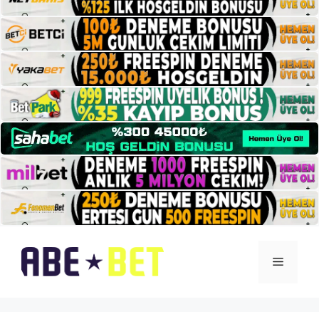
İçeriğe
atla
Menü