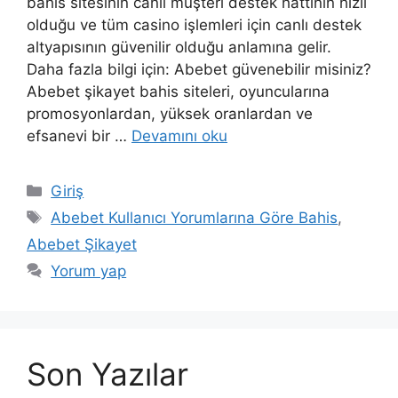
bahis sitesinin canlı müşteri destek hattının hızlı
olduğu ve tüm casino işlemleri için canlı destek
altyapısının güvenilir olduğu anlamına gelir.
Daha fazla bilgi için: Abebet güvenebilir misiniz?
Abebet şikayet bahis siteleri, oyuncularına
promosyonlardan, yüksek oranlardan ve
efsanevi bir …
Devamını oku
Kategoriler
Giriş
Etiketler
Abebet Kullanıcı Yorumlarına Göre Bahis
,
Abebet Şikayet
Yorum yap
Son Yazılar