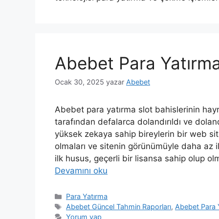
Abebet Para Yatırm
Ocak 30, 2025
yazar
Abebet
Abebet para yatırma slot bahislerinin hayr
tarafından defalarca dolandırıldı ve dol
yüksek zekaya sahip bireylerin bir web si
olmaları ve sitenin görünümüyle daha az i
ilk husus, geçerli bir lisansa sahip olup olm
Devamını oku
Kategoriler
Para Yatırma
Etiketler
Abebet Güncel Tahmin Raporları
,
Abebet Para 
Yorum yap