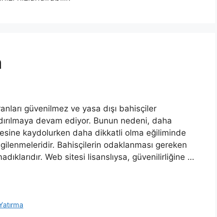
a
anları güvenilmez ve yasa dışı bahisçiler
andırılmaya devam ediyor. Bunun nedeni, daha
tesine kaydolurken daha dikkatli olma eğiliminde
lgilenmeleridir. Bahisçilerin odaklanması gereken
adıklarıdır. Web sitesi lisanslıysa, güvenilirliğine …
Yatırma