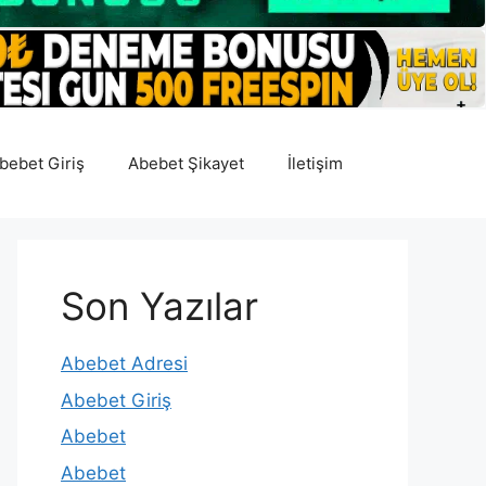
bebet Giriş
Abebet Şikayet
İletişim
Son Yazılar
Abebet Adresi
Abebet Giriş
Abebet
Abebet