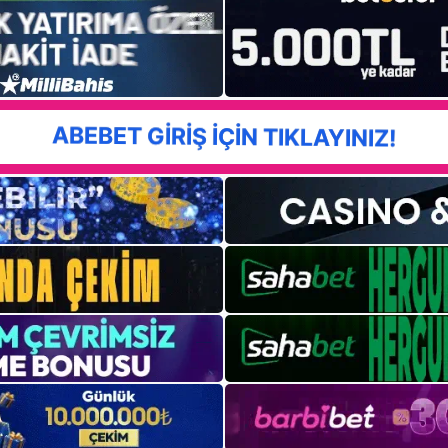
ABEBET GİRİŞ İÇİN TIKLAYINIZ!