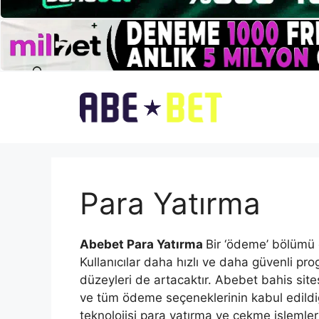
İçeriğe
atla
Para Yatırma
Abebet Para Yatırma
Bir ‘ödeme’ bölümü 
Kullanıcılar daha hızlı ve daha güvenli 
düzeyleri de artacaktır. Abebet bahis site
ve tüm ödeme seçeneklerinin kabul edildi
teknolojisi para yatırma ve çekme işlemlerin