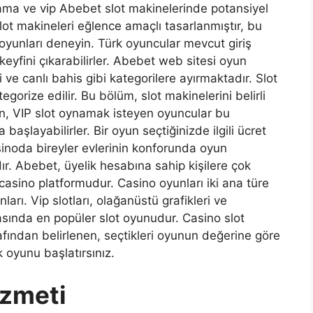
ama ve vip Abebet slot makinelerinde potansiyel
lot makineleri eğlence amaçlı tasarlanmıştır, bu
 oyunları deneyin. Türk oyuncular mevcut giriş
 keyfini çıkarabilirler. Abebet web sitesi oyun
ri ve canlı bahis gibi kategorilere ayırmaktadır. Slot
egorize edilir. Bu bölüm, slot makinelerini belirli
ngen, VIP slot oynamak isteyen oyuncular bu
aşlayabilirler. Bir oyun seçtiğinizde ilgili ücret
sinoda bireyler evlerinin konforunda oyun
 Abebet, üyelik hesabına sahip kişilere çok
 casino platformudur. Casino oyunları iki ana türe
nları. Vip slotları, olağanüstü grafikleri ve
asında en popüler slot oyunudur. Casino slot
fından belirlenen, seçtikleri oyunun değerine göre
k oyunu başlatırsınız.
izmeti