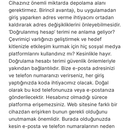
Cihazınız önemli miktarda depolama alanı
gerektirmez. Birincil avantajı, bu uygulamadan
giriş yaparken adres verme ihtiyacını ortadan
kaldırarak adres değişikliklerini önleyebilmesidir.
‘Doğrulanmış hesap’ terimi ne anlama geliyor?
Çevrimiçi varlığınızı geliştirmek ve hedef
kitlenizle etkileşim kurmak için hiç sosyal medya
platformlarını kullandınız mı? Kesinlikle hayır.
Doğrulama hesabı terimi güvenlik önlemleriyle
yakından bağlantılıdır. Bize e-posta adresinizi
ve telefon numaranızı verirseniz, her giriş
yaptığınızda koda ihtiyacımız olacak. Doğal
olarak bu kod telefonunuza veya e-postanıza
gönderilecektir. Hesabınız olmadığı sürece
platforma erişemezsiniz. Web sitesine farklı bir
cihazdan erişirken bunun gerekli olduğunu
unutmamak önemlidir. Burada olduğunuzda
kesin e-posta ve telefon numaralarının neden