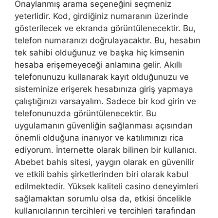
Onaylanmış arama seçeneğini seçmeniz
yeterlidir. Kod, girdiğiniz numaranın üzerinde
gösterilecek ve ekranda görüntülenecektir. Bu,
telefon numaranızı doğrulayacaktır. Bu, hesabın
tek sahibi olduğunuz ve başka hiç kimsenin
hesaba erişemeyeceği anlamına gelir. Akıllı
telefonunuzu kullanarak kayıt olduğunuzu ve
sisteminize erişerek hesabınıza giriş yapmaya
çalıştığınızı varsayalım. Sadece bir kod girin ve
telefonunuzda görüntülenecektir. Bu
uygulamanın güvenliğin sağlanması açısından
önemli olduğuna inanıyor ve katılımınızı rica
ediyorum. İnternette olarak bilinen bir kullanıcı.
Abebet bahis sitesi, yaygın olarak en güvenilir
ve etkili bahis şirketlerinden biri olarak kabul
edilmektedir. Yüksek kaliteli casino deneyimleri
sağlamaktan sorumlu olsa da, etkisi öncelikle
kullanıcılarının tercihleri ​​ve tercihleri ​​tarafından