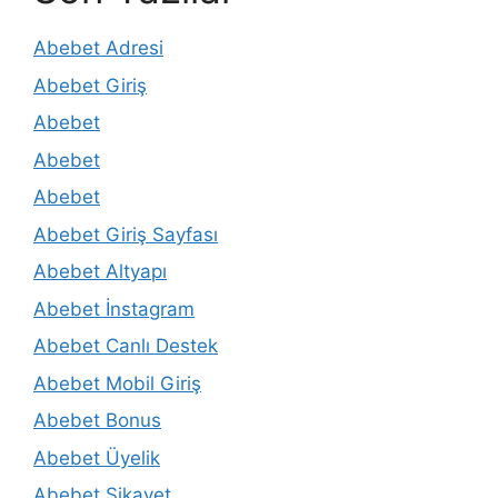
Abebet Adresi
Abebet Giriş
Abebet
Abebet
Abebet
Abebet Giriş Sayfası
Abebet Altyapı
Abebet İnstagram
Abebet Canlı Destek
Abebet Mobil Giriş
Abebet Bonus
Abebet Üyelik
Abebet Şikayet