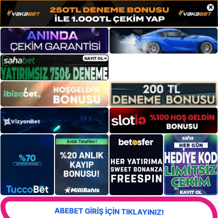
×
ABEBET GİRİŞ İÇİN TIKLAYINIZ!