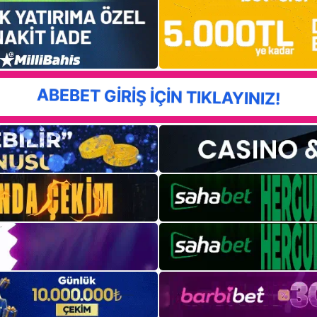
ABEBET GİRİŞ İÇİN TIKLAYINIZ!