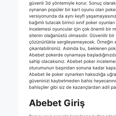
güvenli 3d yöntemiyle korur. Sonuç olara
oynanan popüler bir kart oyunu olan poker
versiyonunda da aynı keyfi yaşamayasınız
bağımlı tutacak birinci sınıf poker oyunl
incelemesi oyuncular için çok önemli bir 
sitenin olağanüstü olmasıdır. Güvenilir bir
çözünürlükte sergileyemeyecek. Örneğin el
çıkarılabilirsiniz. Aslında bu, beklenen po
Abebet pokerde oynamaya başladığınızda
sahip olacaksınız. Abebet poker incelemes
oturumunun başından sonuna kadar kapsam
Abebet ile poker oynarken haksızlığa uğra
güveninizi kaybetmeden bahis heyecanını s
bahisçiler gibi siz de kazançlardan adil payı
Abebet Giriş