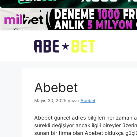
İçeriğe
atla
Abebet
Mayıs 30, 2025
yazar
Abebet
Abebet güncel adres bilgileri her zaman a
sürekli değişiyor ancak ilgili bireyler üzeri
sunan bir firma olan Abebet oldukça güçlü b