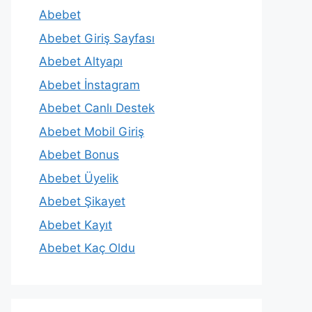
Abebet
Abebet Giriş Sayfası
Abebet Altyapı
Abebet İnstagram
Abebet Canlı Destek
Abebet Mobil Giriş
Abebet Bonus
Abebet Üyelik
Abebet Şikayet
Abebet Kayıt
Abebet Kaç Oldu