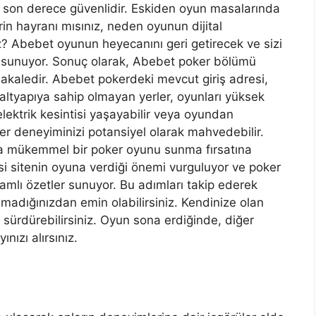
k son derece güvenlidir. Eskiden oyun masalarında
in hayranı mısınız, neden oyunun dijital
? Abebet oyunun heyecanını geri getirecek ve sizi
arı sunuyor. Sonuç olarak, Abebet poker bölümü
makaledir. Abebet pokerdeki mevcut giriş adresi,
 altyapıya sahip olmayan yerler, oyunları yüksek
ektrik kesintisi yaşayabilir veya oyundan
ker deneyiminizi potansiyel olarak mahvedebilir.
 mükemmel bir poker oyunu sunma fırsatına
i sitenin oyuna verdiği önemi vurguluyor ve poker
lı özetler sunuyor. Bu adımları takip ederek
madığınızdan emin olabilirsiniz. Kendinize olan
ürdürebilirsiniz. Oyun sona erdiğinde, diğer
nızı alırsınız.