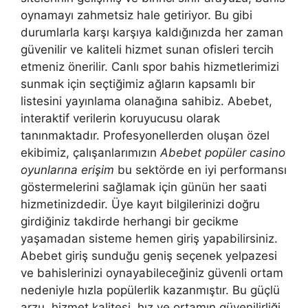
oynamayı zahmetsiz hale getiriyor. Bu gibi
durumlarla karşı karşıya kaldığınızda her zaman
güvenilir ve kaliteli hizmet sunan ofisleri tercih
etmeniz önerilir. Canlı spor bahis hizmetlerimizi
sunmak için seçtiğimiz ağların kapsamlı bir
listesini yayınlama olanağına sahibiz. Abebet,
interaktif verilerin koruyucusu olarak
tanınmaktadır. Profesyonellerden oluşan özel
ekibimiz, çalışanlarımızın
Abebet popüler casino
oyunlarına erişim
bu sektörde en iyi performansı
göstermelerini sağlamak için günün her saati
hizmetinizdedir. Üye kayıt bilgilerinizi doğru
girdiğiniz takdirde herhangi bir gecikme
yaşamadan sisteme hemen giriş yapabilirsiniz.
Abebet giriş sunduğu geniş seçenek yelpazesi
ve bahislerinizi oynayabileceğiniz güvenli ortam
nedeniyle hızla popülerlik kazanmıştır. Bu güçlü
arzu, hizmet kalitesi, hız ve ortamın güvenilirliği