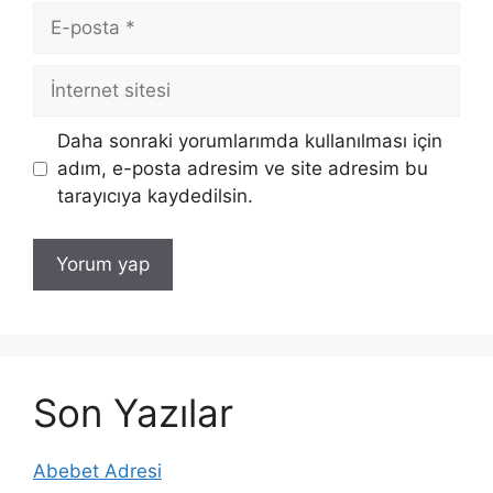
E-
posta
İnternet
sitesi
Daha sonraki yorumlarımda kullanılması için
adım, e-posta adresim ve site adresim bu
tarayıcıya kaydedilsin.
Son Yazılar
Abebet Adresi