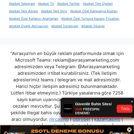
Abebet Telegram
Abebet TV
Abebet Twitter
Abebet Tüm Üyeleri
Abebet Yeni Adresi
Abebet Yeni Giriş
Abebet Özel Kampanya Kodları
Abebet Özel Kullanıcı Avantajları
Abebet Özel Turnuva Kazanç Fırsatları
Abebet Üyelik Aktivasyon
Abebet İnstagram
Abebet Şikayet
"Avrasya'nın en büyük reklam platformunda olmak için
Microsoft Teams:
reklam@avrasyamarketing.com
adresimizden veya Telegram: @Avrasyamarketing
adresimizden irtibat kurabilirsiniz. (Tek iletişim
adreslerimiz teams / telegram ve mail adresimizdir.
Harici hiçbir iletişim adresimiz bulunmamaktadır.
Lütfen itibar etmeyiniz.) Türkiye yasalarına göre 7258
sayılı kanun uyarınca yasa dışı bahis oynamanın
cezaları mevcuttur. Şu an bulunduğunuz site hiç bir
şekilde illegal bahis oyunları oynatmıyor ve oynamaya
aracı olmuyordur.
mrcasino
|
ciprobet
|
kazancasino
|
spagobet
|
sanslisin
|
enfesbet
|
tamcasino
|
×
betreward
"