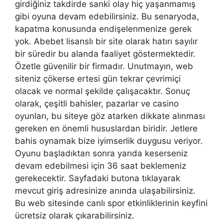
girdiğiniz takdirde sanki olay hiç yaşanmamış
gibi oyuna devam edebilirsiniz. Bu senaryoda,
kapatma konusunda endişelenmenize gerek
yok. Abebet lisanslı bir site olarak hatırı sayılır
bir süredir bu alanda faaliyet göstermektedir.
Özetle güvenilir bir firmadır. Unutmayın, web
siteniz çökerse ertesi gün tekrar çevrimiçi
olacak ve normal şekilde çalışacaktır. Sonuç
olarak, çeşitli bahisler, pazarlar ve casino
oyunları, bu siteye göz atarken dikkate alınması
gereken en önemli hususlardan biridir. Jetlere
bahis oynamak bize iyimserlik duygusu veriyor.
Oyunu başladıktan sonra yarıda keserseniz
devam edebilmesi için 36 saat beklemeniz
gerekecektir. Sayfadaki butona tıklayarak
mevcut giriş adresinize anında ulaşabilirsiniz.
Bu web sitesinde canlı spor etkinliklerinin keyfini
ücretsiz olarak çıkarabilirsiniz.