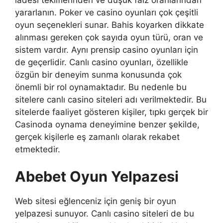
yararlanın. Poker ve casino oyunları çok çeşitli
oyun seçenekleri sunar. Bahis koyarken dikkate
alınması gereken çok sayıda oyun türü, oran ve
sistem vardır. Aynı prensip casino oyunları için
de geçerlidir. Canlı casino oyunları, özellikle
özgün bir deneyim sunma konusunda çok
önemli bir rol oynamaktadır. Bu nedenle bu
sitelere canlı casino siteleri adı verilmektedir. Bu
sitelerde faaliyet gösteren kişiler, tıpkı gerçek bir
Casinoda oynama deneyimine benzer şekilde,
gerçek kişilerle eş zamanlı olarak rekabet
etmektedir.
Abebet Oyun Yelpazesi
Web sitesi eğlenceniz için geniş bir oyun
yelpazesi sunuyor. Canlı casino siteleri de bu