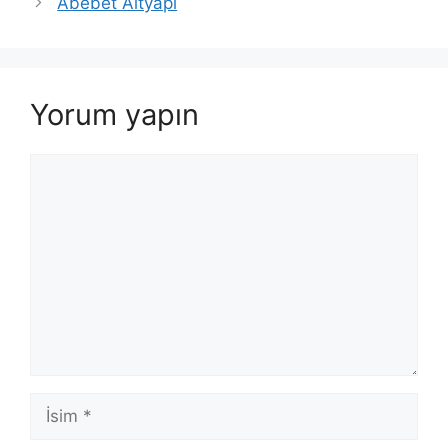
Abebet Altyapı
Yorum yapın
Yorum
İsim