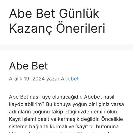
Abe Bet Günlük
Kazanç Önerileri
Abe Bet
Aralık 19, 2024
yazar
Abebet
Abe Bet nasıl üye olunacağıdır. Abebet nasıl
kaydolabilirim? Bu konuya yoğun bir ilginiz varsa
adımların çoğunu takip ettiğinizden emin olun.
Kayıt işlemi basit ve karmaşık değildir. Öncelikle
sisteme bağlantı kurmalı ve ‘kayıt ol’ butonuna