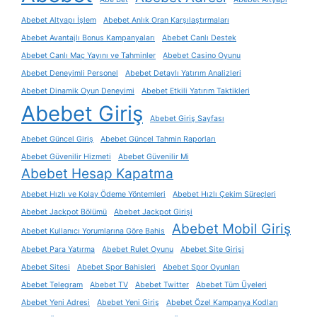
Abebet Altyapı İşlem
Abebet Anlık Oran Karşılaştırmaları
Abebet Avantajlı Bonus Kampanyaları
Abebet Canlı Destek
Abebet Canlı Maç Yayını ve Tahminler
Abebet Casino Oyunu
Abebet Deneyimli Personel
Abebet Detaylı Yatırım Analizleri
Abebet Dinamik Oyun Deneyimi
Abebet Etkili Yatırım Taktikleri
Abebet Giriş
Abebet Giriş Sayfası
Abebet Güncel Giriş
Abebet Güncel Tahmin Raporları
Abebet Güvenilir Hizmeti
Abebet Güvenilir Mi
Abebet Hesap Kapatma
Abebet Hızlı ve Kolay Ödeme Yöntemleri
Abebet Hızlı Çekim Süreçleri
Abebet Jackpot Bölümü
Abebet Jackpot Girişi
Abebet Mobil Giriş
Abebet Kullanıcı Yorumlarına Göre Bahis
Abebet Para Yatırma
Abebet Rulet Oyunu
Abebet Site Girişi
Abebet Sitesi
Abebet Spor Bahisleri
Abebet Spor Oyunları
Abebet Telegram
Abebet TV
Abebet Twitter
Abebet Tüm Üyeleri
Abebet Yeni Adresi
Abebet Yeni Giriş
Abebet Özel Kampanya Kodları