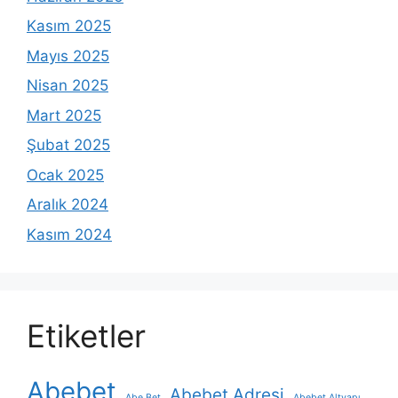
Kasım 2025
Mayıs 2025
Nisan 2025
Mart 2025
Şubat 2025
Ocak 2025
Aralık 2024
Kasım 2024
Etiketler
Abebet
Abebet Adresi
Abe Bet
Abebet Altyapı