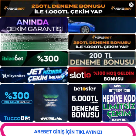
×
ABEBET GİRİŞ İÇİN TIKLAYINIZ!