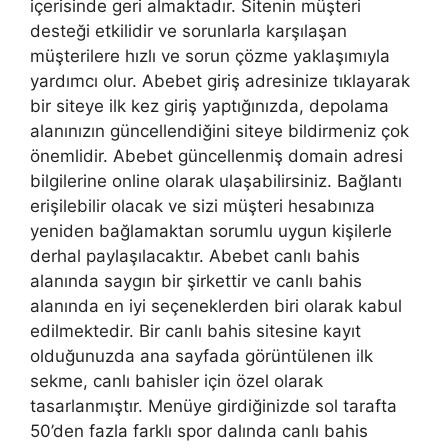
içerisinde geri almaktadır. Sitenin müşteri
desteği etkilidir ve sorunlarla karşılaşan
müşterilere hızlı ve sorun çözme yaklaşımıyla
yardımcı olur. Abebet giriş adresinize tıklayarak
bir siteye ilk kez giriş yaptığınızda, depolama
alanınızın güncellendiğini siteye bildirmeniz çok
önemlidir. Abebet güncellenmiş domain adresi
bilgilerine online olarak ulaşabilirsiniz. Bağlantı
erişilebilir olacak ve sizi müşteri hesabınıza
yeniden bağlamaktan sorumlu uygun kişilerle
derhal paylaşılacaktır. Abebet canlı bahis
alanında saygın bir şirkettir ve canlı bahis
alanında en iyi seçeneklerden biri olarak kabul
edilmektedir. Bir canlı bahis sitesine kayıt
olduğunuzda ana sayfada görüntülenen ilk
sekme, canlı bahisler için özel olarak
tasarlanmıştır. Menüye girdiğinizde sol tarafta
50’den fazla farklı spor dalında canlı bahis