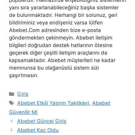
popülerdir. Halihazırda erişebildiğiniz sistemlerin
yanı sıra yararlanabileceğiniz başka sistemler
de bulunmaktadır. Herhangi bir sorunuz, geri
bildiriminiz veya endişeniz varsa lütfen
Abebet.Com adresinden bize e-posta
göndermekten çekinmeyin. Abebet iletişim
bilgileri doğrudan destek hatlarının ötesine
geçerek diğer çeşitli iletişim araçlarını da
kapsamaktadır. Abebet müşterileri ne kadar
memnunsa bu olağanüstü sistem sizi
şaşırtmasın.
Kategoriler
Giriş
Etiketler
Abebet Etkili Yatırım Taktikleri
,
Abebet
Güvenilir Mi
Abebet Güncel Giriş
Abebet Kaç Oldu