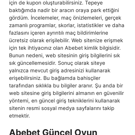
için de kupon oluşturabilirsiniz. Tepeye
baktığımda nadir bir aracın oraya park ettiğini
gördüm. İncelemeler, maç önizlemeleri, gerçek
zamanlı programlar, skorlar, istatistikler ve daha
fazlasını içeren ayrıntılı maç bildirimlerine
ücretsiz olarak erişilebilir. Web sitenize erişmek
için tek ihtiyacınız olan Abebet kimlik bilgisidir.
Bunun nedeni, web sitesinin giriş bilgilerini sık
sık güncellemesidir. Sonuç olarak siteye
yalnızca mevcut giriş adresinizi kullanarak
erişebilirsiniz. Bu bağlamda bahisçiler
tarafından sıklıkla bu bilgiler aranır. Şu anda bir
web sitesine giriş bilgilerini almanın en güvenilir
yöntemi, en güncel giriş tekniklerini kullanarak
sitenin resmi sosyal medya sayfalarını takip
etmektir.
Abebet Güncel Oyun