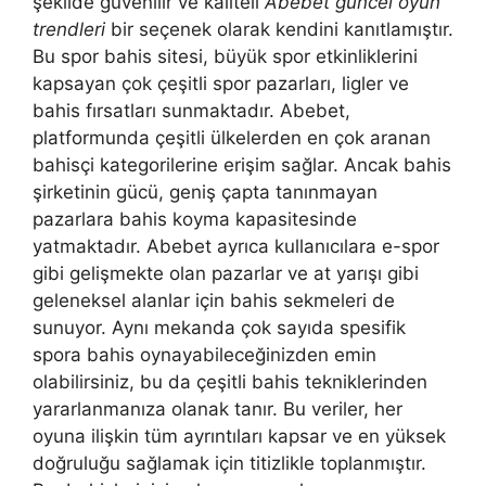
şekilde güvenilir ve kaliteli
Abebet güncel oyun
trendleri
bir seçenek olarak kendini kanıtlamıştır.
Bu spor bahis sitesi, büyük spor etkinliklerini
kapsayan çok çeşitli spor pazarları, ligler ve
bahis fırsatları sunmaktadır. Abebet,
platformunda çeşitli ülkelerden en çok aranan
bahisçi kategorilerine erişim sağlar. Ancak bahis
şirketinin gücü, geniş çapta tanınmayan
pazarlara bahis koyma kapasitesinde
yatmaktadır. Abebet ayrıca kullanıcılara e-spor
gibi gelişmekte olan pazarlar ve at yarışı gibi
geleneksel alanlar için bahis sekmeleri de
sunuyor. Aynı mekanda çok sayıda spesifik
spora bahis oynayabileceğinizden emin
olabilirsiniz, bu da çeşitli bahis tekniklerinden
yararlanmanıza olanak tanır. Bu veriler, her
oyuna ilişkin tüm ayrıntıları kapsar ve en yüksek
doğruluğu sağlamak için titizlikle toplanmıştır.