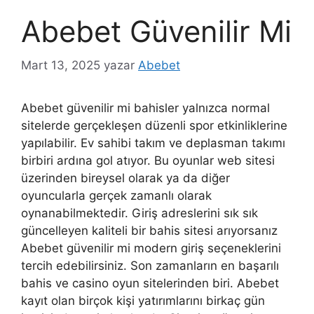
Abebet Güvenilir Mi
Mart 13, 2025
yazar
Abebet
Abebet güvenilir mi bahisler yalnızca normal
sitelerde gerçekleşen düzenli spor etkinliklerine
yapılabilir. Ev sahibi takım ve deplasman takımı
birbiri ardına gol atıyor. Bu oyunlar web sitesi
üzerinden bireysel olarak ya da diğer
oyuncularla gerçek zamanlı olarak
oynanabilmektedir. Giriş adreslerini sık sık
güncelleyen kaliteli bir bahis sitesi arıyorsanız
Abebet güvenilir mi modern giriş seçeneklerini
tercih edebilirsiniz. Son zamanların en başarılı
bahis ve casino oyun sitelerinden biri. Abebet
kayıt olan birçok kişi yatırımlarını birkaç gün