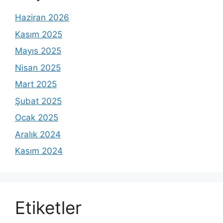
Haziran 2026
Kasım 2025
Mayıs 2025
Nisan 2025
Mart 2025
Şubat 2025
Ocak 2025
Aralık 2024
Kasım 2024
Etiketler