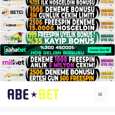
İçeriğe
atla
Menü