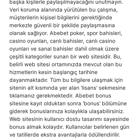
başka kişilerle paylaşılmayacağını unutmayın.
Veri koruma alanında yürütülen bu çalışma,
müşterilerin kişisel bilgilerini gerektiğinde
merkezle güvenli bir şekilde paylaşmasına
olanak sağlıyor. Abebet poker, spor bahisleri,
casino oyunları, canlı bahisler, canlı casino
oyunları ve sanal bahisler dahil olmak üzere
çeşitli kategoriler sunan bir web sitesidir. Bu,
belirli web sitesi ortamınızda mevcut olan bu
hizmetlerin kesin başlangıç ​​tarihine
dayanmaktadır. Tüm bu bilgilere ulaşmak için
sitenin alt kısmında yer alan ‘lisans’ sekmesine
tıklamanız gerekmektedir. Abebet bonus
sitesine kayıt olduktan sonra ‘bonus’ bölümüne
giderek bonuslarınıza kolaylıkla ulaşabilirsiniz.
Web sitesinin kullanıcı dostu tasarımı sayesinde
bonus almak kolaydır. Kullanıcılar belirlenen gün
ve tatillerde ekstra avantajlarla ödüllendirilir.