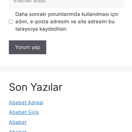
sitesi
Daha sonraki yorumlarımda kullanılması için
adım, e-posta adresim ve site adresim bu
tarayıcıya kaydedilsin.
Son Yazılar
Abebet Adresi
Abebet Giriş
Abebet