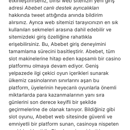
etkinleştirirseniz, birisi web sitenizin yeni giriş
adresi
Abebet canlı destek ayrıcalıkları
hakkında tweet attığında anında bildirim
alırsınız. Ayrıca web sitemizi tarayıcınızın en sık
kullanılan sekmeleri arasına dahil edebilir ve
sitemizdeki giriş özelliğine rahatlıkla
erişebilirsiniz. Bu, Abebet giriş deneyimini
tamamlama sürecini basitleştirir. Abebet, tüm
slot makinelerine hitap eden kapsamlı bir casino
platformu olmaya devam ediyor. Geniş
yelpazede ilgi çekici oyun içerikleri sunarak
ülkemiz casinolarının sınırlarını aşan bu
platform, üyelerinin heyecanlı oyunlarla önemli
miktarlarda para kazanmalarının yanı sıra
günlerini son derece keyifli bir şekilde
geçirmelerine de olanak tanıyor. Bildiğiniz gibi
slot oyunu, Abebet web sitesinde güvenli ve
emniyetli bir platform sunan, casinoya nispeten