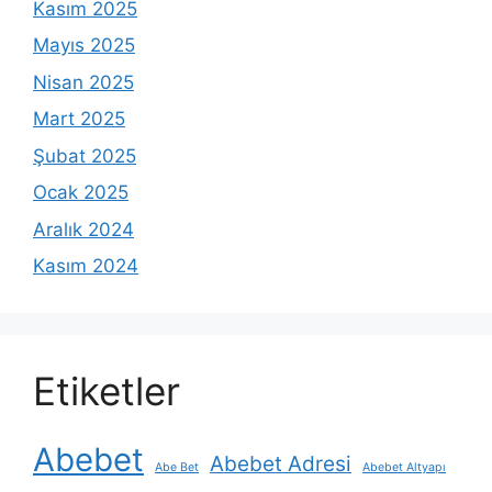
Kasım 2025
Mayıs 2025
Nisan 2025
Mart 2025
Şubat 2025
Ocak 2025
Aralık 2024
Kasım 2024
Etiketler
Abebet
Abebet Adresi
Abe Bet
Abebet Altyapı