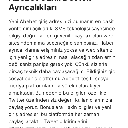
Ayrıcalıkları
Yeni Abebet giriş adresinizi bulmanın en basit
yöntemini açıkladık. SMS teknolojisi sayesinde
bilgiyi doğrudan en güvenilir kaynak olan web
sitesinden alma seçeneğine sahipsiniz. Haber
ayrıcalıklarına erişiminiz yoksa ve web siteniz
için yeni giriş adresini nasıl alacağınızdan emin
değilseniz paniğe gerek yok. Çünkü sizlerle
birkaç teknik daha paylaşacağım. Bildiğiniz gibi
sosyal bahis platformu Abebet çeşitli sosyal
medya platformlarında sürekli olarak yer
almaktadır. Bu nedenle bu bilgileri özellikle
Twitter üzerinden siz değerli kullanıcılarımızla
paylaşıyoruz. Bonuslara ilişkin bilgiler ve yeni
giriş adresleri bu platformda her zaman
paylaşılacaktır. Tweet bildirimlerini