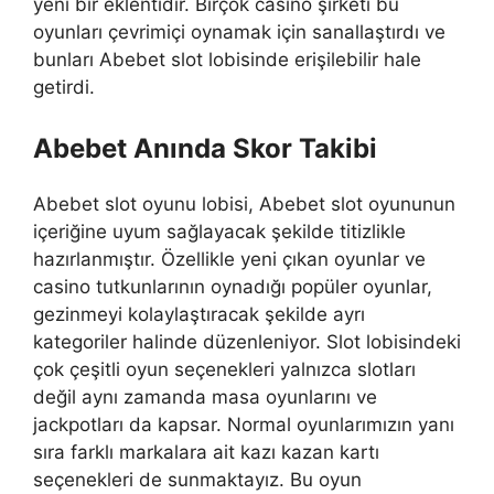
yeni bir eklentidir. Birçok casino şirketi bu
oyunları çevrimiçi oynamak için sanallaştırdı ve
bunları Abebet slot lobisinde erişilebilir hale
getirdi.
Abebet Anında Skor Takibi
Abebet slot oyunu lobisi, Abebet slot oyununun
içeriğine uyum sağlayacak şekilde titizlikle
hazırlanmıştır. Özellikle yeni çıkan oyunlar ve
casino tutkunlarının oynadığı popüler oyunlar,
gezinmeyi kolaylaştıracak şekilde ayrı
kategoriler halinde düzenleniyor. Slot lobisindeki
çok çeşitli oyun seçenekleri yalnızca slotları
değil aynı zamanda masa oyunlarını ve
jackpotları da kapsar. Normal oyunlarımızın yanı
sıra farklı markalara ait kazı kazan kartı
seçenekleri de sunmaktayız. Bu oyun